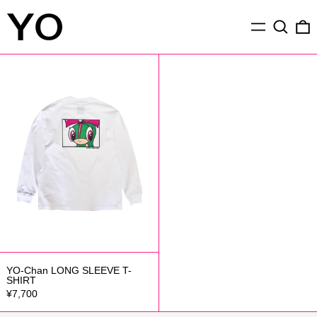
メ
検索
ニ
ュ
YO-
ー
Chan
LONG
SLEEVE
T-
SHIRT
YO-Chan LONG SLEEVE T-
SHIRT
¥7,700