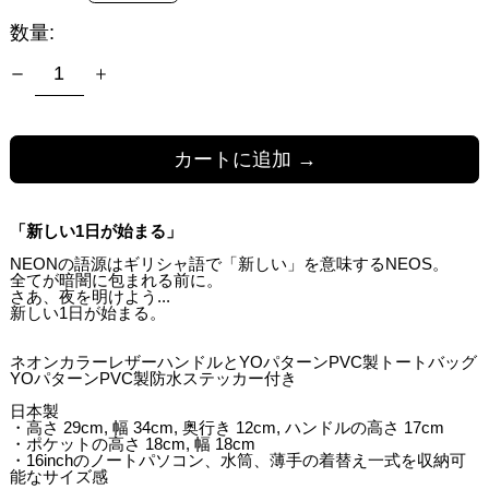
数量:
カートに追加 →
「新しい1日が始まる」
NEONの語源はギリシャ語で「新しい」を意味するNEOS。
全てが暗闇に包まれる前に。
さあ、夜を明けよう...
新しい1日が始まる。
ネオンカラーレザーハンドルとYOパターンPVC製トートバッグ
YOパターンPVC製防水ステッカー付き
日本製
・高さ 29cm, 幅 34cm, 奥行き 12cm, ハンドルの高さ 17cm
・ポケットの高さ 18cm, 幅 18cm
・16inchのノートパソコン、水筒、薄手の着替え一式を収納可
能なサイズ感