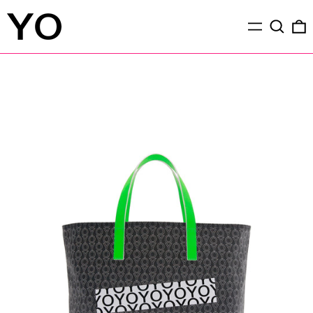
メ
検索
ニ
ュ
ー