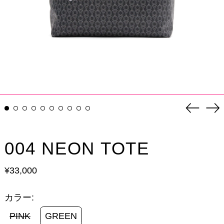
前
次
の
の
ス
ス
ラ
ラ
イ
イ
004 NEON TOTE
ド
ド
通
¥33,000
常
価
格
カラー:
PINK
GREEN