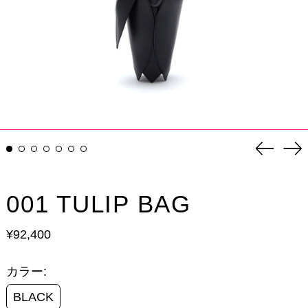
前
次
の
の
ス
ス
ラ
ラ
イ
イ
001 TULIP BAG
ド
ド
通
¥92,400
常
価
格
カラー:
BLACK