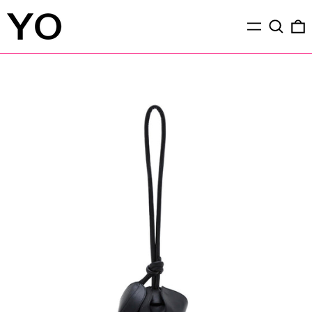
メ
検索
ニ
ュ
ー